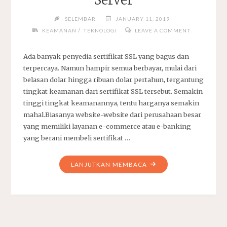
Server
SELEMBAR
JANUARY 11, 2019
/
KEAMANAN
TEKNOLOGI
LEAVE A COMMENT
Ada banyak penyedia sertifikat SSL yang bagus dan
terpercaya. Namun hampir semua berbayar, mulai dari
belasan dolar hingga ribuan dolar pertahun, tergantung
tingkat keamanan dari sertifikat SSL tersebut. Semakin
tinggi tingkat keamanannya, tentu harganya semakin
mahal.Biasanya website-website dari perusahaan besar
yang memiliki layanan e-commerce atau e-banking
yang berani membeli sertifikat …
"MENGINSTALL
LANJUTKAN MEMBACA
SERTIFIKAT
SSL
LET’S
ENCRYPT
DI